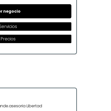
r negocio
Servicios
Precios
ande.asesoria Libertad