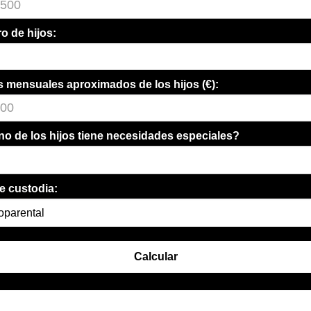
 de hijos:
 mensuales aproximados de los hijos (€):
o de los hijos tiene necesidades especiales?
e custodia:
Calcular