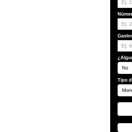
Número
Gastos
¿Algun
Tipo d