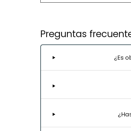
Preguntas frecuent
¿Es o
¿Has