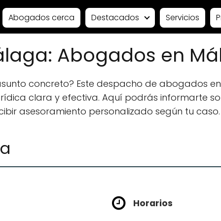
Abogados cerca
Destacados
Servicios
P
laga: Abogados en Má
 asunto concreto? Este despacho de abogados e
ídica clara y efectiva. Aquí podrás informarte sobr
ecibir asesoramiento personalizado según tu caso.
ga
Horarios