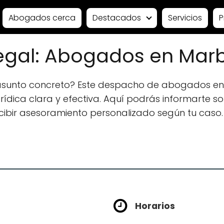
Abogados cerca
Destacados
Servicios
P
gal: Abogados en Marb
 asunto concreto? Este despacho de abogados en
ídica clara y efectiva. Aquí podrás informarte sobr
ecibir asesoramiento personalizado según tu caso.
l
Horarios