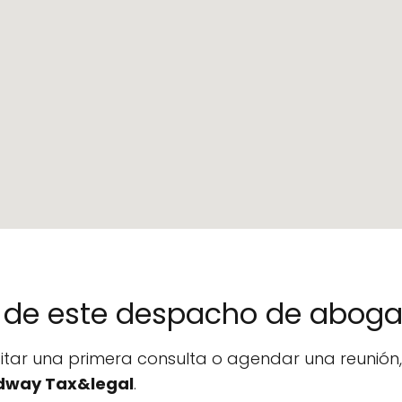
no de este despacho de abog
icitar una primera consulta o agendar una reunió
way Tax&legal
.