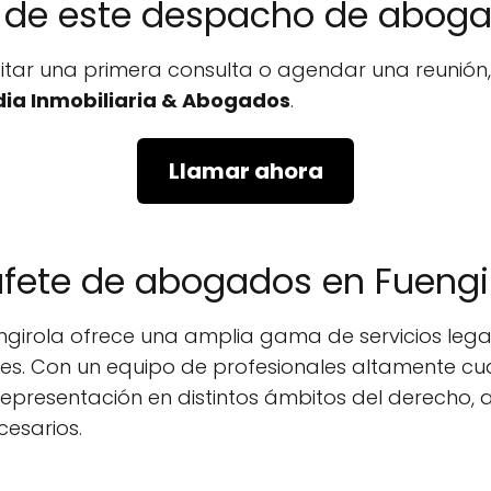
no de este despacho de abog
icitar una primera consulta o agendar una reunió
dia Inmobiliaria & Abogados
.
Llamar ahora
ufete de abogados en Fuengi
irola ofrece una amplia gama de servicios lega
tes. Con un equipo de profesionales altamente cua
y representación en distintos ámbitos del derech
cesarios.