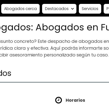
Abogados cerca
Destacados
Servicios
P
ogados: Abogados en Fu
 asunto concreto? Este despacho de abogados en
ídica clara y efectiva. Aquí podrás informarte sobr
ecibir asesoramiento personalizado según tu caso.
dos
Horarios