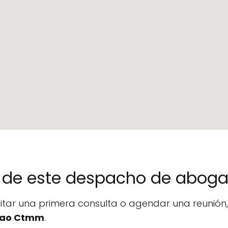
no de este despacho de abog
icitar una primera consulta o agendar una reunió
nao Ctmm
.