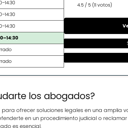
0–14:30
4.5 / 5 (11 votos)
0–14:30
Ve
0–14:30
30–14:30
rrado
rrado
udarte los abogados?
ara ofrecer soluciones legales en una amplia v
efenderte en un procedimiento judicial o reclama
cado es esencial.