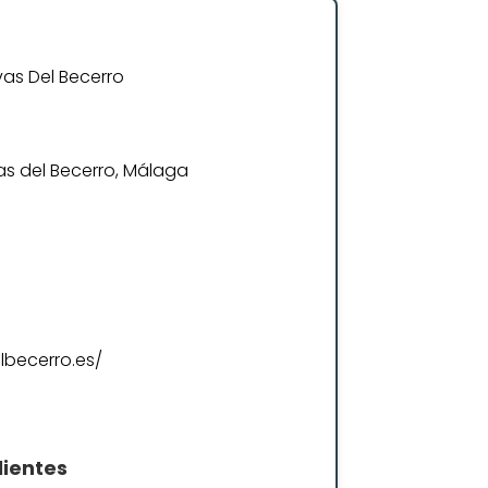
as Del Becerro
vas del Becerro, Málaga
lbecerro.es/
lientes