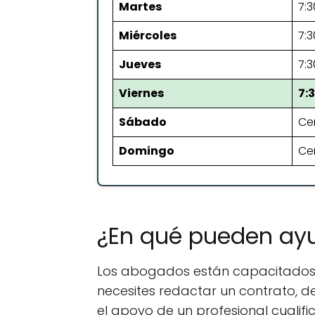
Martes
7:3
Miércoles
7:3
Jueves
7:3
Viernes
7:
Sábado
Ce
Domingo
Ce
¿En qué pueden ay
Los abogados están capacitados p
necesites redactar un contrato, d
el apoyo de un profesional cualifi