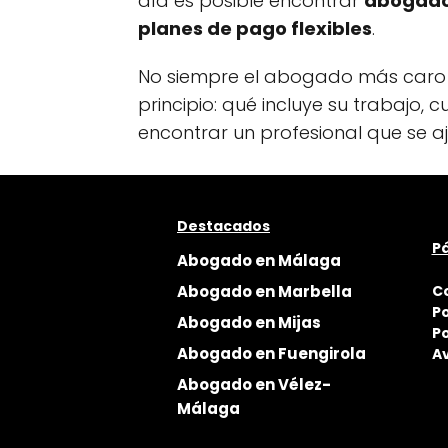
día es posible encontrar
abogado
planes de pago flexibles
.
No siempre el abogado más caro 
principio: qué incluye su trabajo
encontrar un profesional que se aju
Destacados
Pá
Abogado en Málaga
Abogado en Marbella
C
Po
Abogado en Mijas
Po
Abogado en Fuengirola
Av
Abogado en Vélez-
Málaga