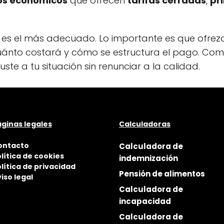
s económicos
que ofrecen
tarifas cerradas
,
pr
es el más adecuado. Lo importante es que ofrezc
, cuánto costará y cómo se estructura el pago. C
ste a tu situación sin renunciar a la calidad.
ginas legales
Calculadoras
ontacto
Calculadora de
lítica de cookies
indemnización
lítica de privacidad
Pensión de alimentos
iso legal
Calculadora de
incapacidad
Calculadora de