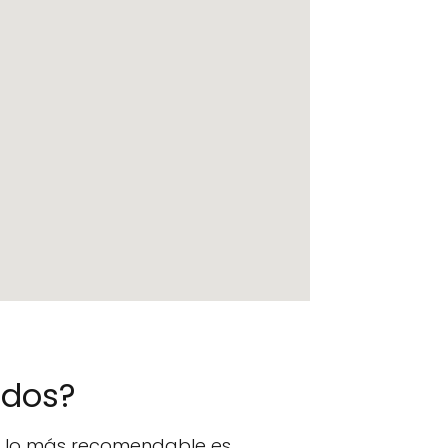
ados?
n, lo más recomendable es