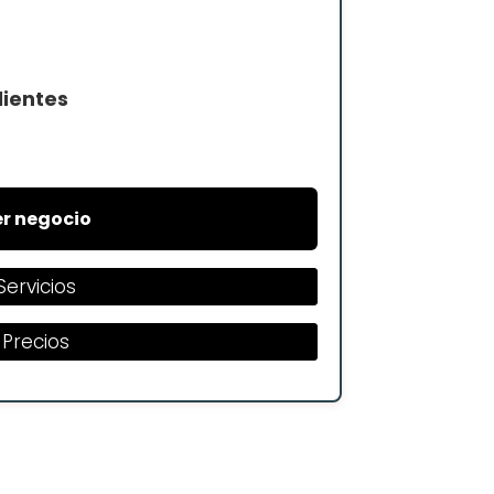
lientes
r negocio
Servicios
Precios