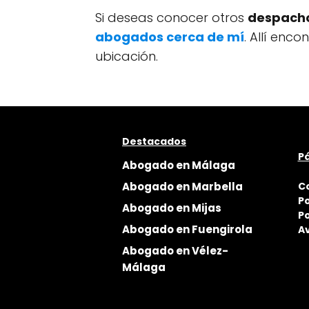
Si deseas conocer otros
despacho
abogados cerca de mí
. Allí enc
ubicación.
Destacados
Pá
Abogado en Málaga
Abogado en Marbella
C
Po
Abogado en Mijas
Po
Abogado en Fuengirola
Av
Abogado en Vélez-
Málaga