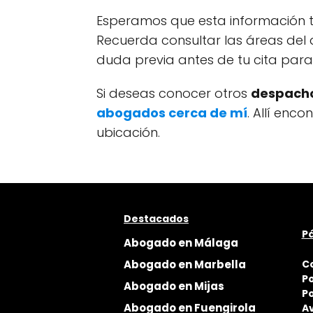
Esperamos que esta información t
Recuerda consultar las áreas del 
duda previa antes de tu cita par
Si deseas conocer otros
despacho
abogados cerca de mí
. Allí enc
ubicación.
Destacados
Pá
Abogado en Málaga
Abogado en Marbella
C
Po
Abogado en Mijas
Po
Abogado en Fuengirola
Av