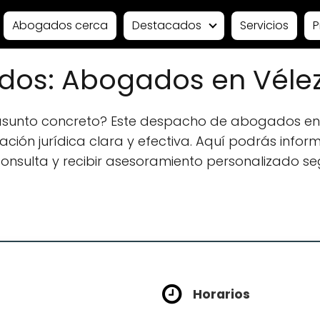
Abogados cerca
Destacados
Servicios
P
gados: Abogados en Vél
 asunto concreto? Este despacho de abogados e
ión jurídica clara y efectiva. Aquí podrás informa
 consulta y recibir asesoramiento personalizado se
s
Horarios