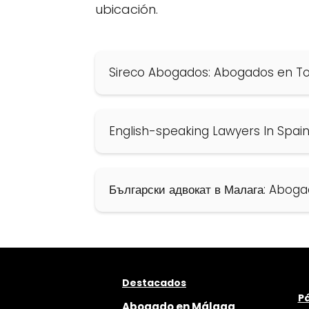
ubicación.
Sireco Abogados: Abogados en T
English-speaking Lawyers In Spai
Български адвокат в Малага: Abog
Destacados
Pá
Abogado en Málaga