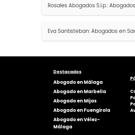
Rosales Abogados S.l.p.: Abogado
Eva Santisteban: Abogados en Sa
Destacados
Pá
Abogado en Málaga
Abogado en Marbella
C
Po
Abogado en Mijas
Po
Abogado en Fuengirola
Av
Abogado en Vélez-
Málaga