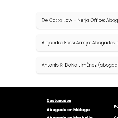
De Cotta Law - Nerja Office: Abo
Alejandra Fossi Armijo: Abogados 
Antonio R. DoÑa JimÉnez (abogad
Destacados
Pá
Abogado en Málaga
Abogado en Marbella
C