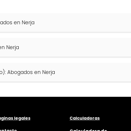
gados en Nerja
en Nerja
o): Abogados en Nerja
ginas legales
Calculadoras
ontacto