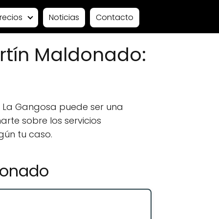
recios
Noticias
Contacto
rtín Maldonado:
n La Gangosa puede ser una
rte sobre los servicios
gún tu caso.
ldonado