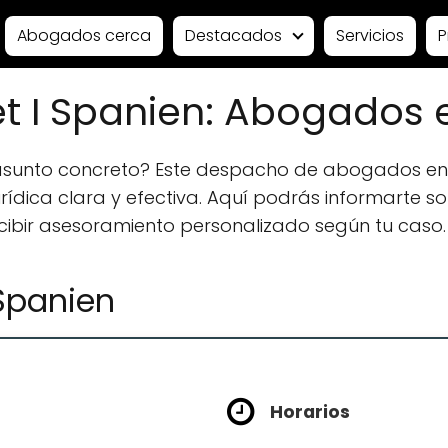
Abogados cerca
Destacados
Servicios
P
t I Spanien: Abogados 
 asunto concreto? Este despacho de abogados en
ídica clara y efectiva. Aquí podrás informarte sobr
ecibir asesoramiento personalizado según tu caso.
 Spanien
Horarios