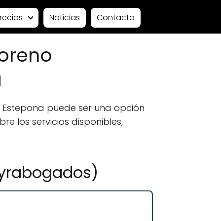
recios
Noticias
Contacto
Moreno
a
 Estepona puede ser una opción
e los servicios disponibles,
pyrabogados)