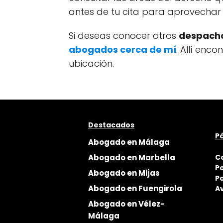
antes de tu cita para aprovechar 
Si deseas conocer otros
despacho
abogados cerca de mí
. Allí enc
ubicación.
Destacados
Pá
Abogado en Málaga
Abogado en Marbella
C
Po
Abogado en Mijas
Po
Abogado en Fuengirola
Av
Abogado en Vélez-
Málaga