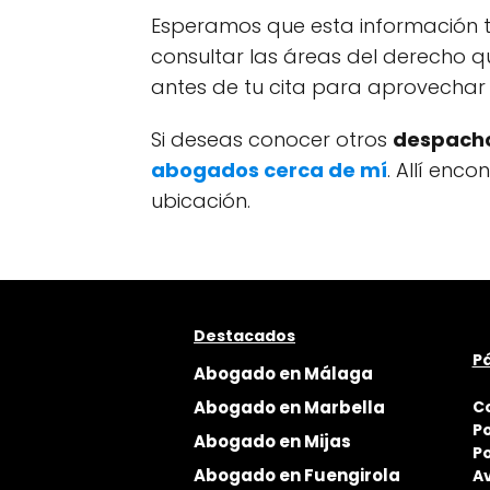
Esperamos que esta información t
consultar las áreas del derecho q
antes de tu cita para aprovechar 
Si deseas conocer otros
despacho
abogados cerca de mí
. Allí enc
ubicación.
Destacados
Pá
Abogado en Málaga
Abogado en Marbella
C
Po
Abogado en Mijas
Po
Abogado en Fuengirola
Av