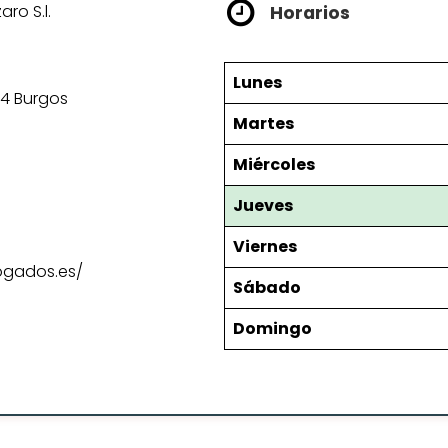
ro S.l.
Horarios
Lunes
04 Burgos
Martes
Miércoles
Jueves
Viernes
ogados.es/
Sábado
Domingo