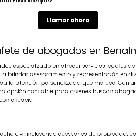
oría Elisa Vázquez
.
Llamar ahora
bufete de abogados en Bena
os especializado en ofrecer servicios legales d
 a brindar asesoramiento y representación en di
a la atención personalizada que merece. Con una 
una opción confiable para quienes buscan abo
on eficacia.
cho civil, incluyendo cuestiones de propiedad, con