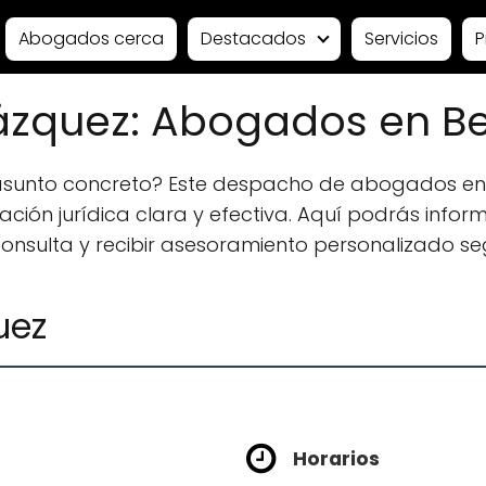
Abogados cerca
Destacados
Servicios
P
 Vázquez: Abogados en 
 asunto concreto? Este despacho de abogados 
ión jurídica clara y efectiva. Aquí podrás informa
 consulta y recibir asesoramiento personalizado se
uez
Horarios