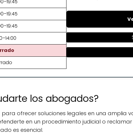
00–19:45
00–19:45
Ve
00–19:45
0–14:00
rrado
rrado
udarte los abogados?
ara ofrecer soluciones legales en una amplia v
efenderte en un procedimiento judicial o reclama
cado es esencial.