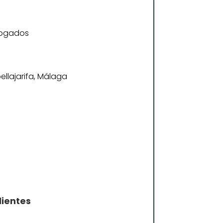
bogados
bellajarifa, Málaga
lientes