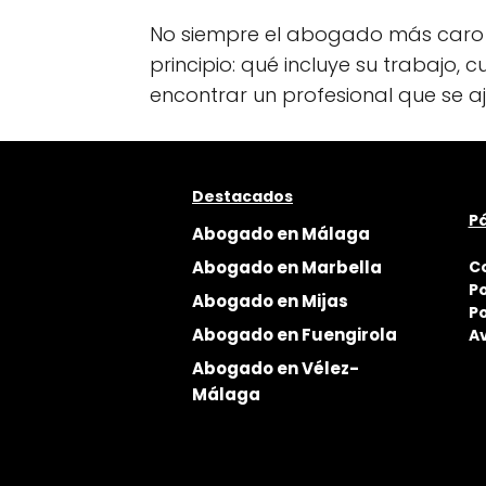
No siempre el abogado más caro 
principio: qué incluye su trabajo
encontrar un profesional que se aju
Destacados
Pá
Abogado en Málaga
Abogado en Marbella
C
Po
Abogado en Mijas
Po
Abogado en Fuengirola
Av
Abogado en Vélez-
Málaga